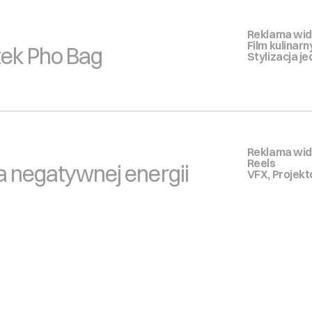
Reklama wid
Film kulinarn
tek Pho Bag
Stylizacja j
Reklama wid
Reels
 negatywnej energii
VFX, Projek