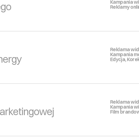
Kampania w
ego
Reklamy onli
Reklama wid
Kampania 
nergy
Edycja, Kore
Reklama wid
Kampania w
marketingowej
Film brando