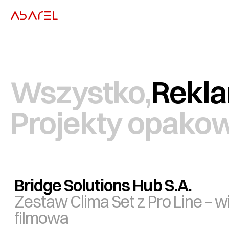
ABAREL
Wszystko,
Rekla
Projekty opako
Bridge Solutions Hub S.A.
Zestaw Clima Set z Pro Line – w
filmowa