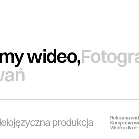
my wideo,
Fotogra
wań
Reklama wid
ielojęzyczna produkcja 
Kampania w
Wideo dla 