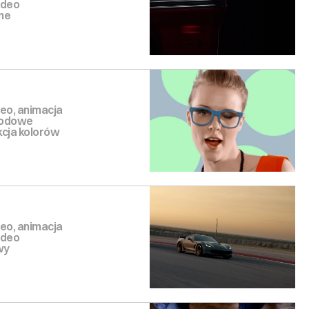
ideo
ne
eo, animacja
modowe
kcja kolorów
eo, animacja
ideo
wy