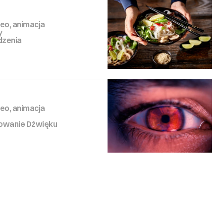
eo, animacja
y
edzenia
eo, animacja
towanie Dźwięku