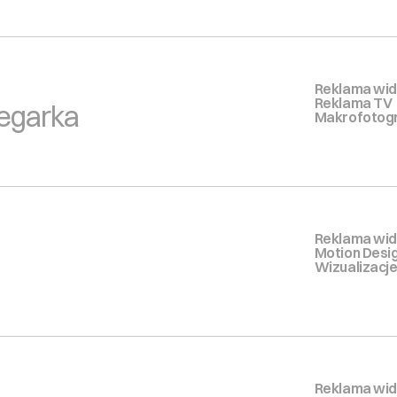
Reklama wid
Reklama TV
zegarka
Makrofotogr
Reklama wid
Motion Desi
Wizualizacj
Reklama wid