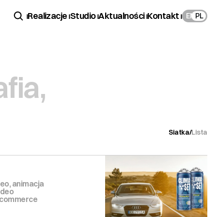
 ⏐
Realizacje ⏐
Studio ⏐
Aktualności ⏐
Kontakt ⏐
EN
PL
fia,
Siatka
/
Lista
eo, animacja
ideo
e-commerce