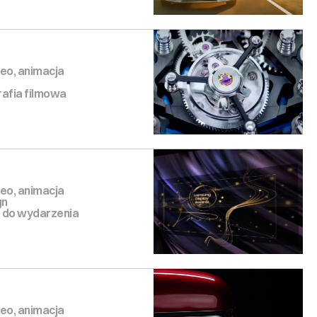
eo, animacja
afia filmowa
eo, animacja
gn
e do wydarzenia
eo, animacja