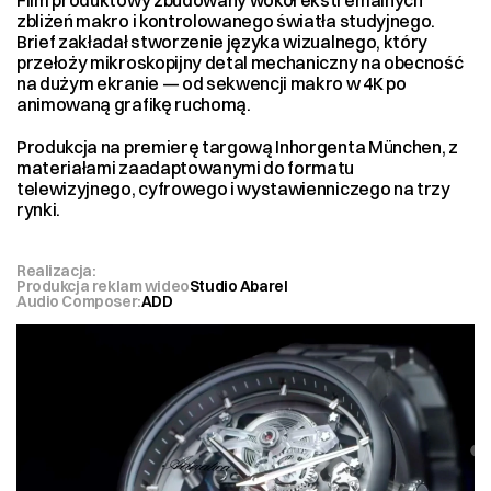
Film produktowy zbudowany wokół ekstremalnych 
zbliżeń makro i kontrolowanego światła studyjnego. 
Brief zakładał stworzenie języka wizualnego, który 
przełoży mikroskopijny detal mechaniczny na obecność 
na dużym ekranie — od sekwencji makro w 4K po 
animowaną grafikę ruchomą.
Produkcja na premierę targową Inhorgenta München, z 
materiałami zaadaptowanymi do formatu 
telewizyjnego, cyfrowego i wystawienniczego na trzy 
rynki.
Realizacja:
Produkcja reklam wideo
Studio Abarel
Audio Composer:
ADD