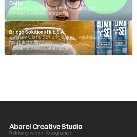
Gatta
Wideo COLORevolution POP-energy
Reklama wideo, animacja
Bridge Solutions Hub S.A.
Zestaw Clima Set z Pro Line – wielojęzyczna 
produkcja filmowa
Reklama wideo, animacja
Abarel Creative Studio
Reklamy wideo, fotografia i 