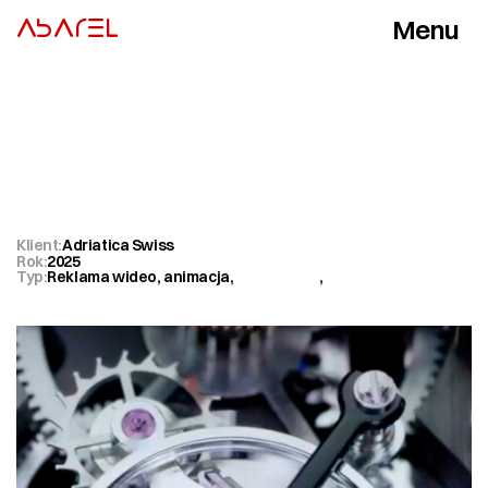
Menu
ABAREL
Zamknij
Tourbillon
–
wideo
reklamowe
zegarka
Klient:
Adriatica Swiss
Rok:
2025
Typ:
Reklama wideo, animacja
,
Reklama TV
,
Makrofotografia filmowa