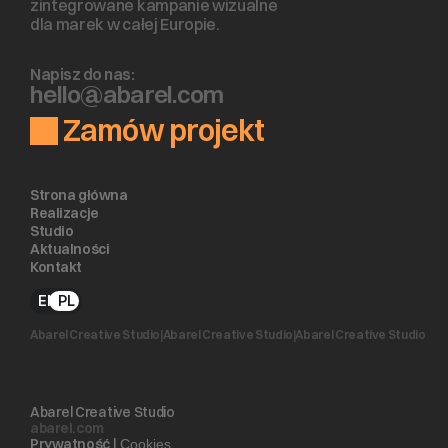
zintegrowane kampanie wizualne 
dla marek w całej Europie.
Napisz do nas:
h
e
l
l
o
@
a
b
a
r
e
l
.
c
o
m
Zamów projekt
Strona główna
Realizacje
Studio
Aktualności
Kontakt
EN
PL
Abarel Creative Studio
|
Abarel Creative Studio
|
Abarel Creative Studio
Abarel Creative Studio
abarel.com
Prywatność
 | 
Cookies