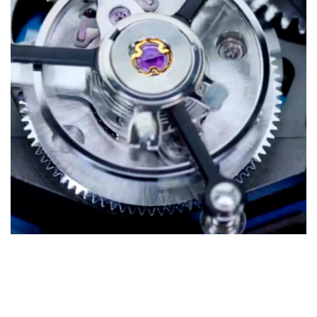
Adriatica
Tourbillon
–