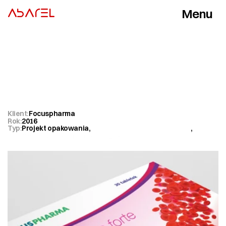
Menu
ABAREL
Zamknij
Projekt
opakowania
suplementu
Żelazo
Forte
Klient:
Focuspharma
Rok:
2016
Typ:
Projekt opakowania
,
DTP i przygotowanie do druku
,
Opakowanie farmaceutyczne