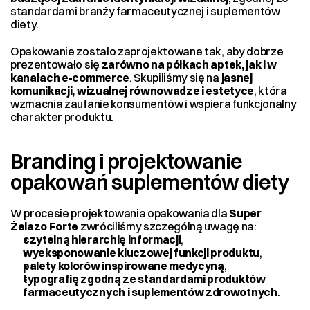
standardami branży farmaceutycznej i suplementów 
diety.
Opakowanie zostało zaprojektowane tak, aby dobrze 
prezentowało się 
zarówno na półkach aptek, jak i w 
kanałach e-commerce
. Skupiliśmy się na 
jasnej 
komunikacji, wizualnej równowadze i estetyce
, która 
wzmacnia zaufanie konsumentów i wspiera funkcjonalny 
charakter produktu.
Branding i projektowanie 
opakowań suplementów diety
W procesie projektowania opakowania dla 
Super 
Żelazo Forte
 zwróciliśmy szczególną uwagę na:
czytelną hierarchię informacji
,
wyeksponowanie kluczowej funkcji produktu
,
palety kolorów inspirowane medycyną
,
typografię zgodną ze standardami produktów 
farmaceutycznych i suplementów zdrowotnych
.