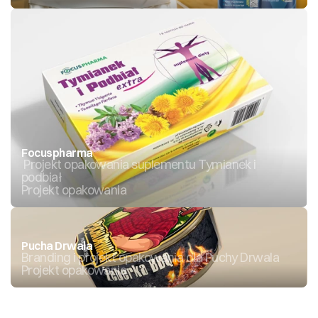
Focuspharma
 Projekt opakowania suplementu Tymianek i 
podbiał 
Projekt opakowania
Pucha Drwala
Branding i projekt opakowania dla Puchy Drwala
Projekt opakowania