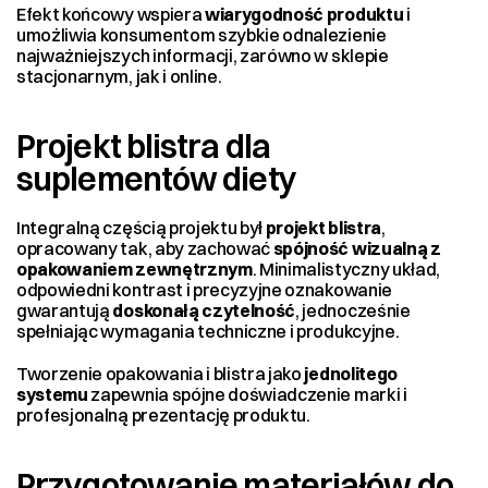
Efekt końcowy wspiera 
wiarygodność produktu
 i 
umożliwia konsumentom szybkie odnalezienie 
najważniejszych informacji, zarówno w sklepie 
stacjonarnym, jak i online.
Projekt blistra dla 
suplementów diety
Integralną częścią projektu był 
projekt blistra
, 
opracowany tak, aby zachować 
spójność wizualną z 
opakowaniem zewnętrznym
. Minimalistyczny układ, 
odpowiedni kontrast i precyzyjne oznakowanie 
gwarantują 
doskonałą czytelność
, jednocześnie 
spełniając wymagania techniczne i produkcyjne.
Tworzenie opakowania i blistra jako 
jednolitego 
systemu
 zapewnia spójne doświadczenie marki i 
profesjonalną prezentację produktu.
Przygotowanie materiałów do 