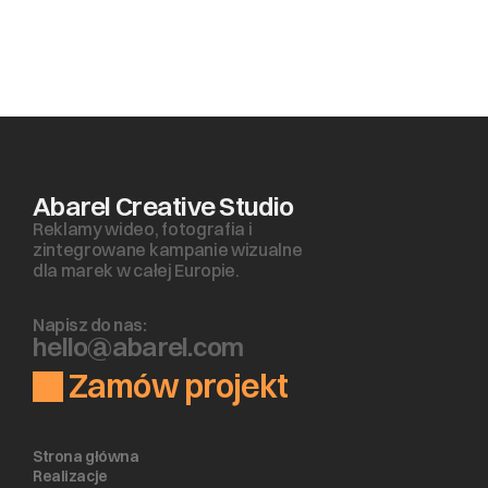
Abarel Creative Studio
Reklamy wideo, fotografia i 
zintegrowane kampanie wizualne 
dla marek w całej Europie.
Napisz do nas:
h
e
l
l
o
@
a
b
a
r
e
l
.
c
o
m
Zamów projekt
Strona główna
Realizacje