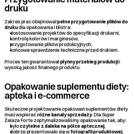
druku
Zakres prac obejmował 
pełne przygotowanie plików do 
druku
 dla opakowania i blistra:
dostosowanie projektów do specyfikacji drukarni,
kontrolę kolorów i marginesów,
przygotowanie plików produkcyjnych,
końcowe sprawdzenie techniczne przed drukiem.
Proces ten gwarantował 
płynny przebieg produkcji
 i 
wysoką jakość finalnego produktu.
Opakowanie suplementu diety: 
apteka i e-commerce
Skuteczne projektowanie opakowań suplementów diety 
musi wspierać 
różne kanały sprzedaży
. Dla Super 
Żelaza Forte zoptymalizowaliśmy opakowanie tak, aby:
było 
czytelne z daleka na półce aptecznej
,
dobrze prezentowało się w 
fotografii produktowej
,