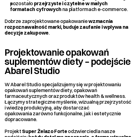
pozostało 
przejrzyste i czytelne w małych 
formatach cyfrowych
 na platformach e-commerce.
Dobrze zaprojektowane opakowanie 
wzmacnia 
rozpoznawalność marki, buduje zaufanie i wpływa na 
decyzje zakupowe
.
Projektowanie opakowań 
suplementów diety – podejście 
Abarel Studio
W Abarel Studio specjalizujemy się w projektowaniu 
opakowań suplementów diety, opakowań 
farmaceutycznych oraz produktów health & wellness. 
Łączymy strategiczne myślenie, wizualną przejrzystość 
i wiedzę produkcyjną, aby dostarczać 
opakowania zarówno funkcjonalne, jak i estetycznie 
dopracowane.
Projekt 
Super Żelazo Forte
 odzwierciedla nasze 