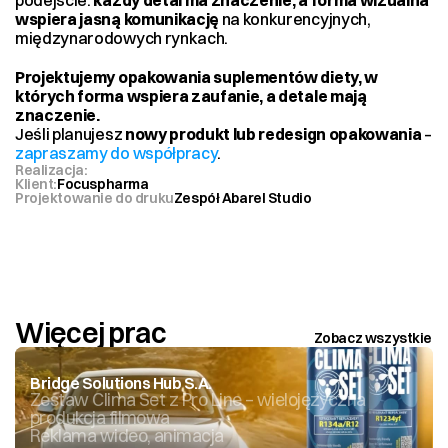
podejście: 
każdy detal ma znaczenie, a forma wizualna 
wspiera jasną komunikację
 na konkurencyjnych, 
międzynarodowych rynkach.
Projektujemy opakowania suplementów diety, w 
których forma wspiera zaufanie, a detale mają 
znaczenie.
Jeśli planujesz 
nowy produkt lub redesign opakowania
 – 
zapraszamy do współpracy
.
Realizacja:
Klient:
Focuspharma
Projektowanie do druku
Zespół Abarel Studio
Więcej prac
Zobacz wszystkie
Bridge Solutions Hub S.A.
Zestaw Clima Set z Pro Line – wielojęzyczna 
produkcja filmowa
Reklama wideo, animacja