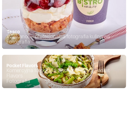
Tesco
Wielkanoc – profesjonalna fotografia kulinarna
Fotografia
Pocket Flavors
Komercyjna fotografia żywności – sosy Pocket 
Flavors
Fotografia