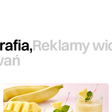
rafia,
Reklamy wi
wań