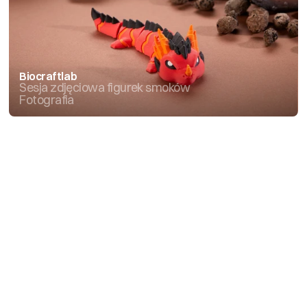
Biocraftlab
Sesja zdjęciowa figurek smoków
Fotografia