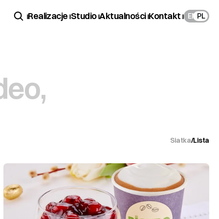
 ⏐
Realizacje ⏐
Studio ⏐
Aktualności ⏐
Kontakt ⏐
EN
PL
deo,
Siatka
/
Lista