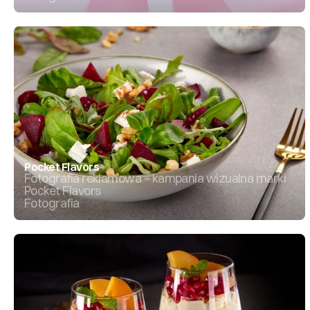
Pocket Flavors
Fotografia reklamowa – kampania wizualna marki 
Pocket Flavors
Fotografia