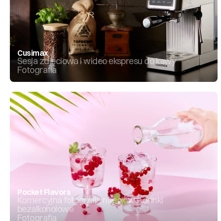
Cusimax
Sesja zdjęciowa i wideo ekspresu do kawy
Fotografia
Pocket Flavors
Komercyjna fotografia napojów – drinki 
bezalkoholowe
Fotografia