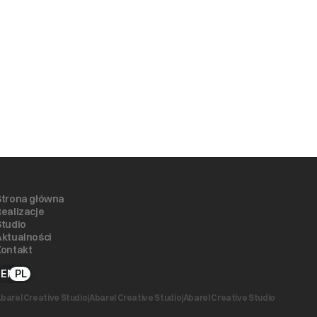
Strona główna
Realizacje
Studio
Aktualności
Kontakt
EN
PL
barel Creative Studio
|
Abarel Creative Studio
|
Abarel Creative Studio