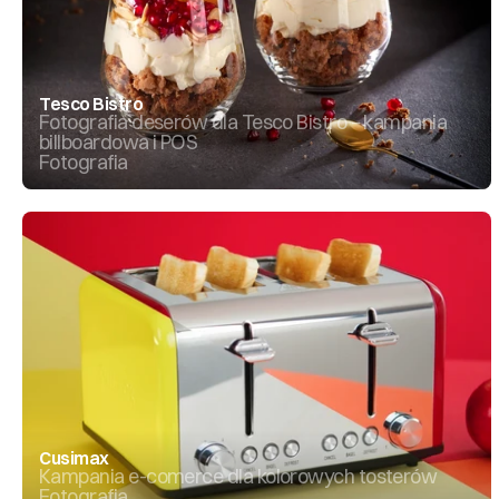
Tesco Bistro
Fotografia deserów dla Tesco Bistro – kampania 
billboardowa i POS
Fotografia
Cusimax
Kampania e-comerce dla kolorowych tosterów
Fotografia