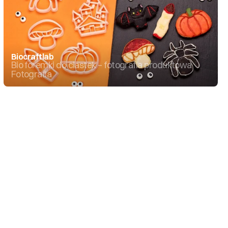
Biocraftlab
Bio foremki do ciastek – fotografia produktowa
Fotografia