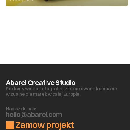
Abarel Creative Studio
Reklamy wideo, fotografia i zintegrowane kampanie 
wizualne dla marek w całej Europie.
Napisz do nas:
h
e
l
l
o
@
a
b
a
r
e
l
.
c
o
m
Zamów projekt