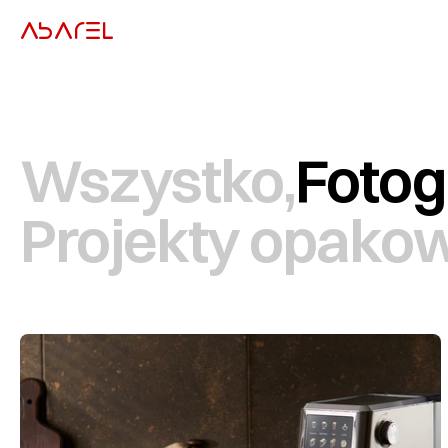
ABAREL
Wszystko,
Fotog
Projekty opako